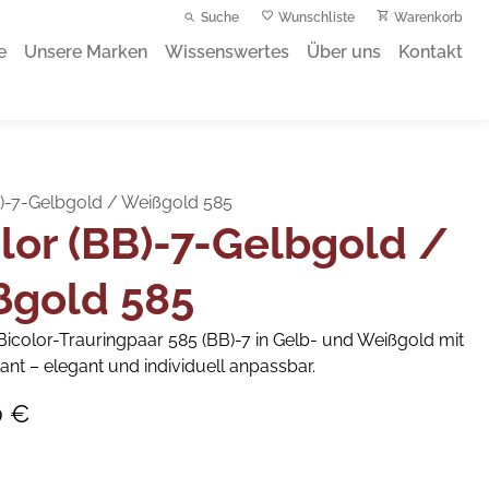
Suche
Wunschliste
Warenkorb
e
Unsere Marken
Wissenswertes
Über uns
Kontakt
B)-7-Gelbgold / Weißgold 585
lor (BB)-7-Gelbgold /
ßgold 585
icolor-Trauringpaar 585 (BB)-7 in Gelb- und Weißgold mit
llant – elegant und individuell anpassbar.
0 €