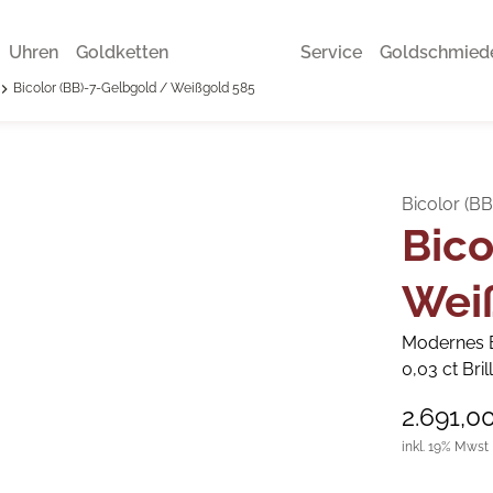
Uhren
Goldketten
Service
Goldschmied
Bicolor (BB)-7-Gelbgold / Weißgold 585
Bicolor (B
Bico
Wei
Modernes B
0,03 ct Bri
2.691,0
inkl. 19% Mwst