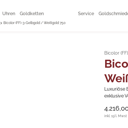
Uhren
Goldketten
Service
Goldschmied
Bicolor (FF)-3-Gelbgold / Weißgold 750
Bicolor (F
Bico
Wei
Luxuriöse B
exklusive V
4.216,0
inkl. 19% Mwst