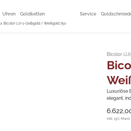
Uhren
Goldketten
Service
Goldschmied
Bicolor (JJ)-1-Gelbgold / Weißgold 750
Bicolor (J
Bico
Wei
Luxuriöse B
elegant, in
6.622,0
inkl. 19% Mwst