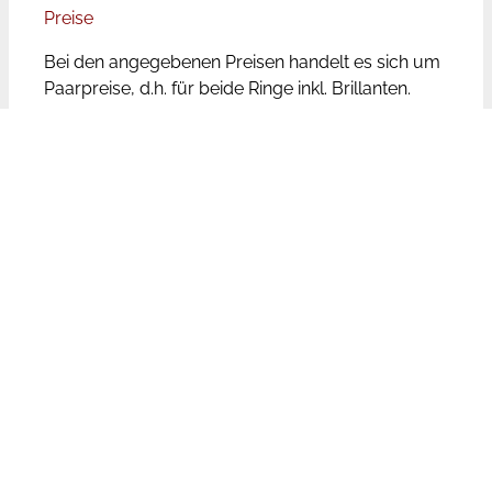
Preise
Bei den angegebenen Preisen handelt es sich um
Paarpreise, d.h. für beide Ringe inkl. Brillanten.
Die Trauringpreise unterliegen aufgrund der
wechselnden Rohstoffpreise Schwankungen.
Leider ist der Aufwand zu groß die Preise auf
unserer Website tagesaktuell zu aktualisieren. Bei
den genannten Preisen handelt es sich aufgrund
dessen um Richtpreise, die unseren Kunden
helfen sollen eine Vorauswahl auch preislich
treffen zu können. Wir bemühen uns jedoch die
Preise so aktuell wie möglich zu halten.
Legierung
Der Rotgoldbereich dieses Trauringpaares kann
durch Gelbgold oder Roségold ausgetauscht
werden. Sofern der gleiche Goldgehalt gewählt