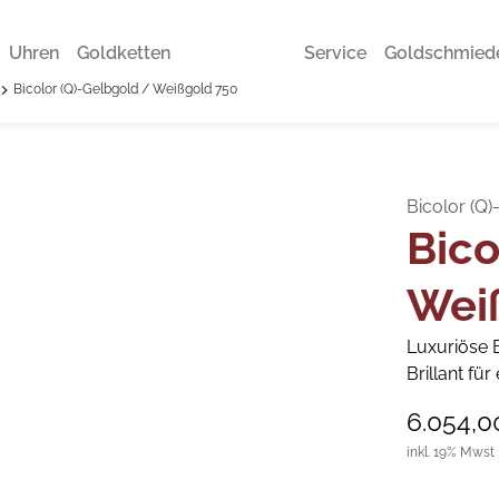
Uhren
Goldketten
Service
Goldschmied
Bicolor (Q)-Gelbgold / Weißgold 750
Bicolor (Q
Bico
Wei
Luxuriöse 
Brillant fü
6.054,0
inkl. 19% Mwst