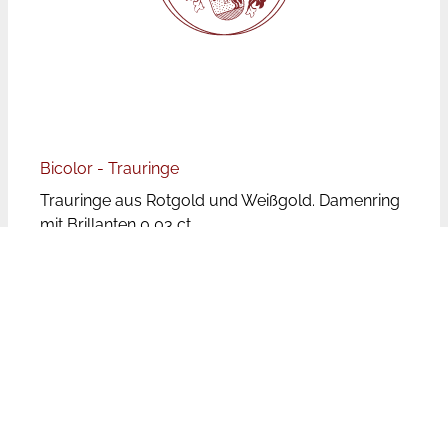
Bicolor - Trauringe
Trauringe aus Rotgold und Weißgold. Damenring
mit Brillanten 0,03 ct.
Preise
Bei den angegebenen Preisen handelt es sich um
Paarpreise, d.h. für beide Ringe inkl. Brillanten.
Die Trauringpreise unterliegen aufgrund der
wechselnden Rohstoffpreise Schwankungen.
Leider ist der Aufwand zu groß die Preise auf
unserer Website tagesaktuell zu aktualisieren. Bei
den genannten Preisen handelt es sich aufgrund