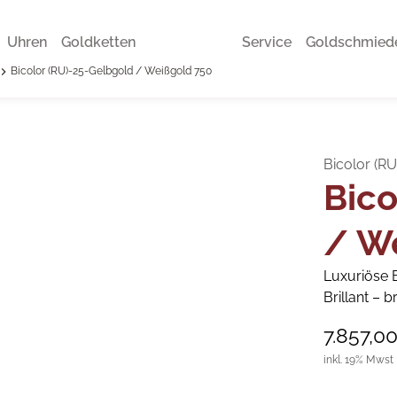
Uhren
Goldketten
Service
Goldschmied
Bicolor (RU)-25-Gelbgold / Weißgold 750
Bicolor (R
Bico
/ W
Luxuriöse B
Brillant – b
7.857,0
inkl. 19% Mwst