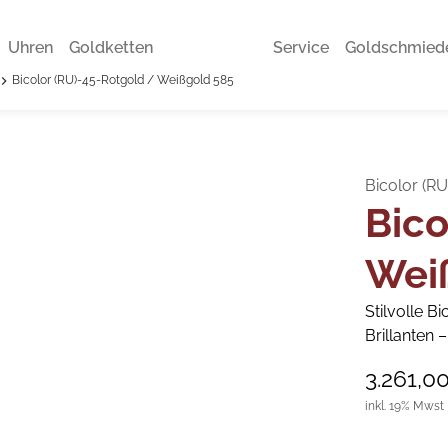
Uhren
Goldketten
Service
Goldschmied
Bicolor (RU)-45-Rotgold / Weißgold 585
Bicolor (R
Bico
Wei
Stilvolle B
Brillanten 
3.261,0
inkl. 19% Mwst