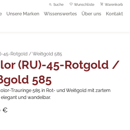
Suche
Wunschliste
Warenkorb
e
Unsere Marken
Wissenswertes
Über uns
Kontakt
U)-45-Rotgold / Weißgold 585
lor (RU)-45-Rotgold /
ßgold 585
icolor-Trauringe 585 in Rot- und Weißgold mit zartem
– elegant und wandelbar.
0 €