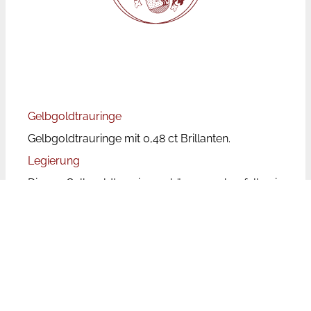
Gelbgoldtrauringe
Gelbgoldtrauringe mit 0,48 ct Brillanten.
Legierung
Diese Gelbgoldtrauringe können ebenfalls in
Roségold oder Rotgold gefertigt werden. Bei
vergleichbarer Legierung unterscheiden sich die
Preise für Gelbgold-, Roségold- oder
Rotgoldtrauringe nicht.
Preise
Bei den angegebenen Preisen handelt es sich um
Paarpreise, d.h. für beide Ringe inkl. Brillanten.