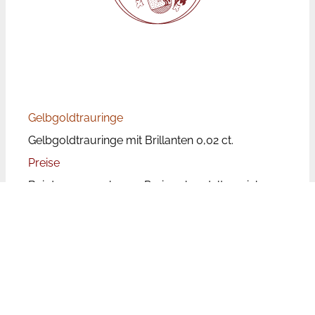
Gelbgoldtrauringe
Gelbgoldtrauringe mit Brillanten 0,02 ct.
Preise
Bei den angegebenen Preisen handelt es sich um
Paarpreise, d.h. für beide Ringe inkl. Brillanten.
Die Trauringpreise unterliegen aufgrund der
wechselnden Rohstoffpreise Schwankungen.
Leider ist der Aufwand zu groß die Preise auf
unserer Website tagesaktuell zu aktualisieren. Bei
den genannten Preisen handelt es sich aufgrund
dessen um Richtpreise, die unseren Kunden