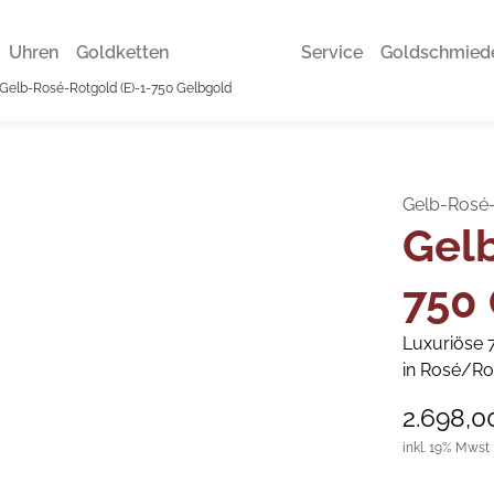
Uhren
Goldketten
Service
Goldschmied
Gelb-Rosé-Rotgold (E)-1-750 Gelbgold
Gelb-Rosé-
Gelb
750
Luxuriöse 7
in Rosé/Rot
2.698,0
inkl. 19% Mwst