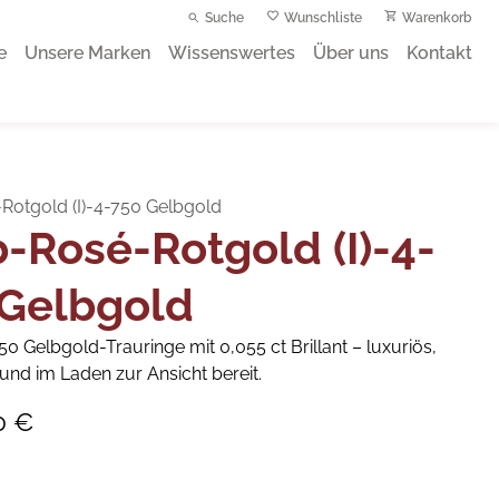
Suche
Wunschliste
Warenkorb
e
Unsere Marken
Wissenswertes
Über uns
Kontakt
Rotgold (I)-4-750 Gelbgold
-Rosé-Rotgold (I)-4-
 Gelbgold
 Gelbgold-Trauringe mit 0,055 ct Brillant – luxuriös,
und im Laden zur Ansicht bereit.
0 €