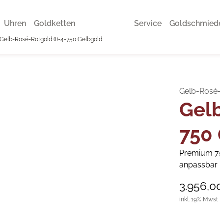
Uhren
Goldketten
Service
Goldschmied
Gelb-Rosé-Rotgold (I)-4-750 Gelbgold
Gelb-Rosé-
Gelb
750
Premium 750
anpassbar 
3.956,0
inkl. 19% Mwst