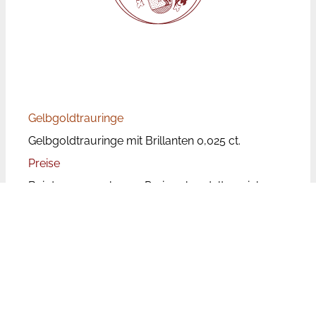
Gelbgoldtrauringe
Gelbgoldtrauringe mit Brillanten 0,025 ct.
Preise
Bei den angegebenen Preisen handelt es sich um
Paarpreise, d.h. für beide Ringe inkl. Brillanten.
Die Trauringpreise unterliegen aufgrund der
wechselnden Rohstoffpreise Schwankungen.
Leider ist der Aufwand zu groß die Preise auf
unserer Website tagesaktuell zu aktualisieren. Bei
den genannten Preisen handelt es sich aufgrund
dessen um Richtpreise, die unseren Kunden