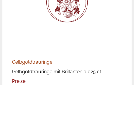
Gelbgoldtrauringe
Gelbgoldtrauringe mit Brillanten 0,025 ct.
Preise
Bei den angegebenen Preisen handelt es sich um
Paarpreise, d.h. für beide Ringe inkl. Brillanten.
Die Trauringpreise unterliegen aufgrund der
wechselnden Rohstoffpreise Schwankungen.
Leider ist der Aufwand zu groß die Preise auf
unserer Website tagesaktuell zu aktualisieren. Bei