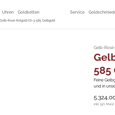
Uhren
Goldketten
Service
Goldschmied
Gelb-Rosé-Rotgold (O)-3-585 Gelbgold
Gelb-Rosé-
Gelb
585
Feine Gelbg
und in unse
5.324,0
inkl. 19% Mwst