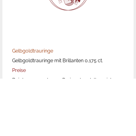
Gelbgoldtrauringe
Gelbgoldtrauringe mit Brillanten 0,175 ct.
Preise
Bei den angegebenen Preisen handelt es sich um
Paarpreise, d.h. für beide Ringe inkl. Brillanten.
Die Trauringpreise unterliegen aufgrund der
wechselnden Rohstoffpreise Schwankungen.
Leider ist der Aufwand zu groß die Preise auf
unserer Website tagesaktuell zu aktualisieren. Bei
den genannten Preisen handelt es sich aufgrund
dessen um Richtpreise, die unseren Kunden