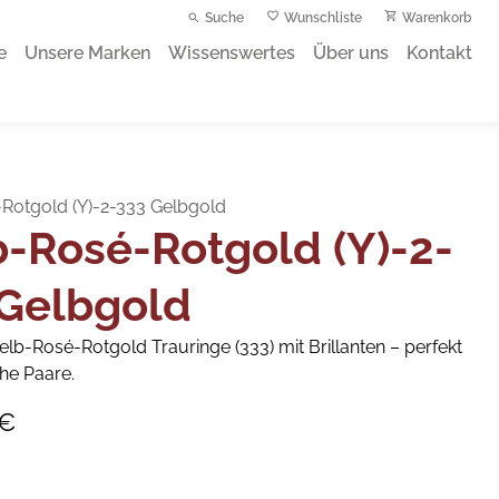
Suche
Wunschliste
Warenkorb
e
Unsere Marken
Wissenswertes
Über uns
Kontakt
Rotgold (Y)-2-333 Gelbgold
-Rosé-Rotgold (Y)-2-
 Gelbgold
elb-Rosé-Rotgold Trauringe (333) mit Brillanten – perfekt
che Paare.
 €