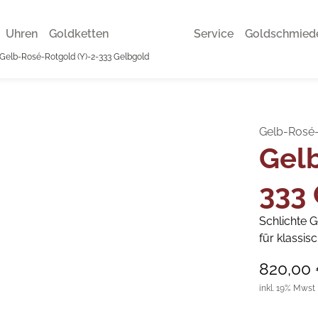
Uhren
Goldketten
Service
Goldschmied
Gelb-Rosé-Rotgold (Y)-2-333 Gelbgold
Gelb-Rosé-
Gelb
333
Schlichte G
für klassis
820,00
inkl. 19% Mwst