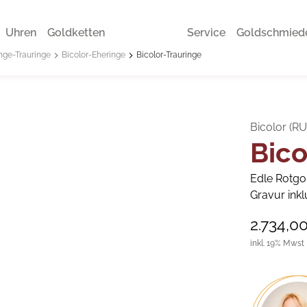
Uhren
Goldketten
Service
Goldschmied
nge-Trauringe
Bicolor-Eheringe
Bicolor-Trauringe
Bicolor (RU
Bico
Edle Rotgol
Gravur inkl
2.734,0
inkl. 19% Mwst