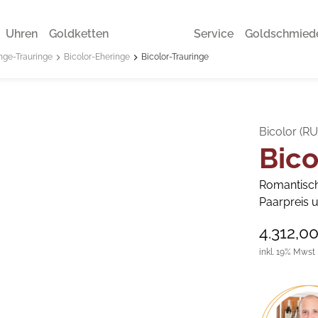
Uhren
Goldketten
Service
Goldschmied
nge-Trauringe
Bicolor-Eheringe
Bicolor-Trauringe
Bicolor (R
Bico
Romantisch
Paarpreis u
4.312,0
inkl. 19% Mwst