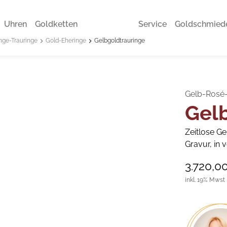
Uhren
Goldketten
Service
Goldschmied
nge-Trauringe
Gold-Eheringe
Gelbgoldtrauringe
Gelb-Rosé-
Gel
Zeitlose Ge
Gravur, in
3.720,0
inkl. 19% Mwst