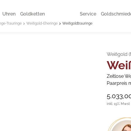
Uhren
Goldketten
Service
Goldschmied
nge-Trauringe
Weißgold-Eheringe
Weißgoldtrauringe
Weißgold (
Wei
Zeitlose We
Paarpreis m
5.033,0
inkl. 19% Mwst