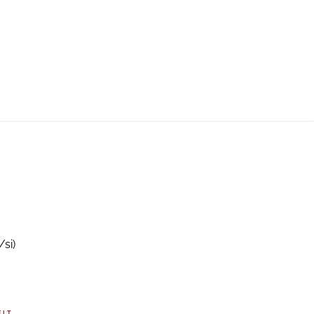
/si)
EIT