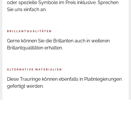
oder spezielle Symbole im Preis inklusive. Sprechen
Sie uns einfach an.
BRILLANTQUALITÄTEN
Gerne können Sie die Brillanten auch in weiteren
Brillantqualitäten erhalten.
ALTERNATIVE MATERIALIEN
Diese Trauringe können ebenfalls in Platinlegierungen
gefertigt werden.
ONLINE BESTELLUNG RINGGRÖSSEN
Sofern Sie die Trauringe online bestellen, senden wir
Ihnen nach der Bestellung ein Ringmaß zu. Mit diesem