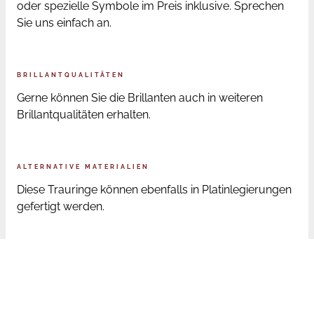
oder spezielle Symbole im Preis inklusive. Sprechen
Sie uns einfach an.
BRILLANTQUALITÄTEN
Gerne können Sie die Brillanten auch in weiteren
Brillantqualitäten erhalten.
ALTERNATIVE MATERIALIEN
Diese Trauringe können ebenfalls in Platinlegierungen
gefertigt werden.
ONLINE BESTELLUNG RINGGRÖSSEN
Sofern Sie die Trauringe online bestellen, senden wir
Ihnen nach der Bestellung ein Ringmaß zu. Mit diesem