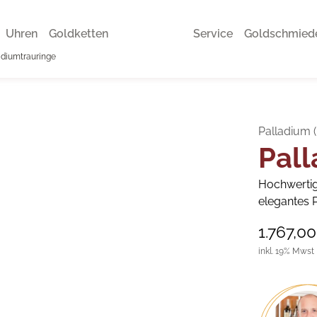
Uhren
Goldketten
Service
Goldschmied
adiumtrauringe
Palladium 
Pall
Hochwertige
elegantes 
1.767,0
inkl. 19% Mwst