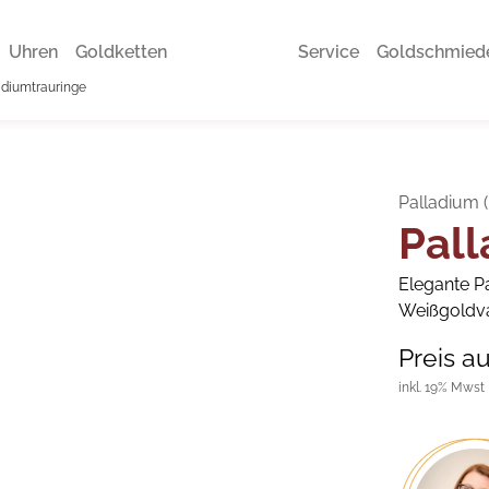
Uhren
Goldketten
Service
Goldschmied
adiumtrauringe
Palladium 
Pall
Elegante Pa
Weißgoldvar
Preis a
inkl. 19% Mwst