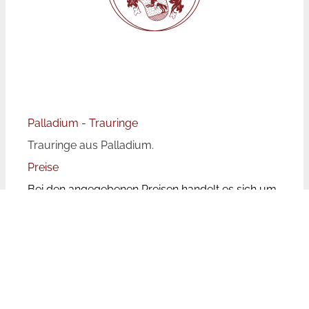
Palladium - Trauringe
Trauringe aus Palladium.
Preise
Bei den angegebenen Preisen handelt es sich um
Paarpreise, d.h. für beide Ringe.
Die Trauringpreise unterliegen aufgrund der
wechselnden Rohstoffpreise Schwankungen.
Leider ist der Aufwand zu groß die Preise auf
unserer Website tagesaktuell zu aktualisieren. Bei
den genannten Preisen handelt es sich aufgrund