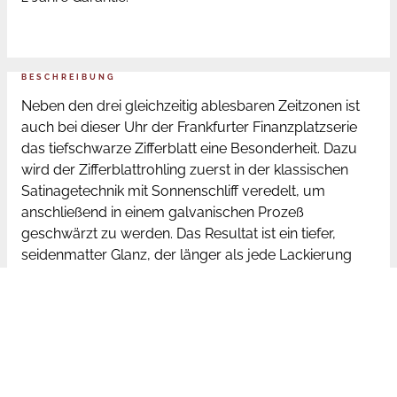
BESCHREIBUNG
Neben den drei gleichzeitig ablesbaren Zeitzonen ist
auch bei dieser Uhr der Frankfurter Finanzplatzserie
das tiefschwarze Zifferblatt eine Besonderheit. Dazu
wird der Zifferblattrohling zuerst in der klassischen
Satinagetechnik mit Sonnenschliff veredelt, um
anschließend in einem galvanischen Prozeß
geschwärzt zu werden. Das Resultat ist ein tiefer,
seidenmatter Glanz, der länger als jede Lackierung
seinen tiefschwarzen Farbton behält. Die weiße,
extrem lang nachleuchtende Spezialfarbe wird von
kundiger Hand einzeln auf die Zeiger der Uhr
aufgebracht – ebenso wie die rhodinierten Appliken.
Das Werk der Frankfurter Weltzeituhr ist fein veredelt,
Genfer Streifen und gebläute Schrauben erfreuen das