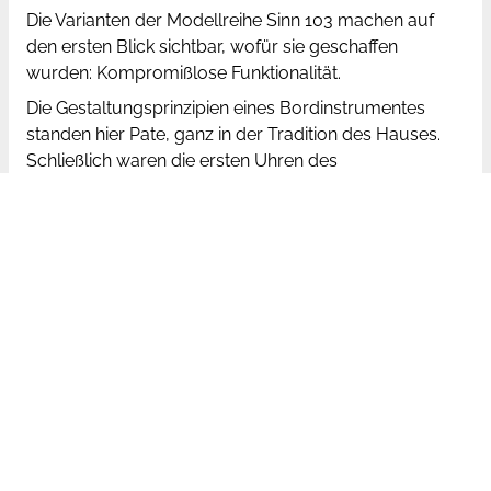
Die Varianten der Modellreihe Sinn 103 machen auf
den ersten Blick sichtbar, wofür sie geschaffen
wurden: Kompromißlose Funktionalität.
Die Gestaltungsprinzipien eines Bordinstrumentes
standen hier Pate, ganz in der Tradition des Hauses.
Schließlich waren die ersten Uhren des
Firmengründers mechanische Flugzeugborduhren für
den professionellen Einsatz. Das mit schlagfestem
Acrylglas ausgestatteten Modell 103 St können Sie
gegen Aufpreis auch mit hochgewölbtem,
kratzsicherem und beidseitig entspiegeltem
Saphirkristallglas erhalten.