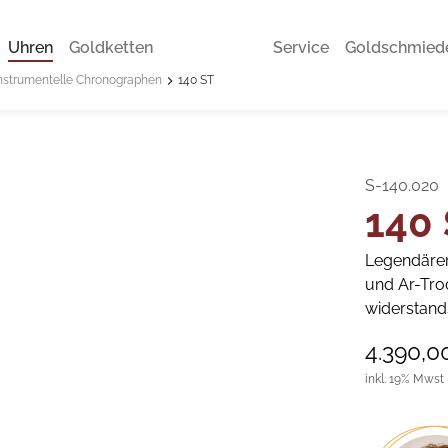
Uhren
Goldketten
Service
Goldschmied
nstrumentelle Chronographen
140 ST
S-140.020
140
Legendäre
und Ar-Troc
widerstand
4.390,0
inkl. 19% Mwst