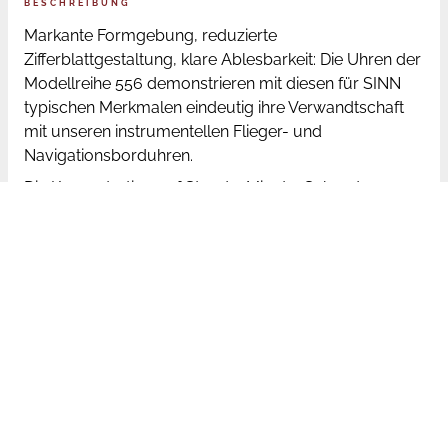
BESCHREIBUNG
Markante Formgebung, reduzierte
Zifferblattgestaltung, klare Ablesbarkeit: Die Uhren der
Modellreihe 556 demonstrieren mit diesen für SINN
typischen Merkmalen eindeutig ihre Verwandtschaft
mit unseren instrumentellen Flieger- und
Navigationsborduhren.
Die Konzentration auf Stunde, Minute, Sekunde,
Datum und das satinierte Gehäuse aus Edelstahl
betonen das sportlich-elegante Erscheinungsbild. Die
Uhren der Modellreihe 556 sind ausgestattet mit
einem Deckglas und einem Sichtboden aus
Saphirkristall, so dass sich das filigrane mechanische
Uhrwerk eindrucksvoll bewundern lässt.