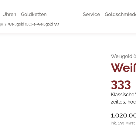
Uhren
Goldketten
Service
Goldschmied
ge
Weißgold (GG)-1-Weißgold 333
Weißgold (
Wei
333
Klassische 
zeitlos, ho
1.020,0
inkl. 19% Mwst