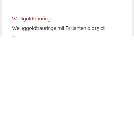
Weißgoldtrauringe
Weißggoldtrauringe mit Brillanten 0,015 ct.
Preise
Bei den angegebenen Preisen handelt es sich um
Paarpreise, d.h. für beide Ringe inkl. Brillanten.
Die Trauringpreise unterliegen aufgrund der
wechselnden Rohstoffpreise Schwankungen.
Leider ist der Aufwand zu groß die Preise auf
unserer Website tagesaktuell zu aktualisieren. Bei
den genannten Preisen handelt es sich aufgrund
dessen um Richtpreise, die unseren Kunden
helfen sollen eine Vorauswahl auch preislich
treffen zu können. Wir bemühen uns jedoch die
Preise so aktuell wie möglich zu halten.
Legierung