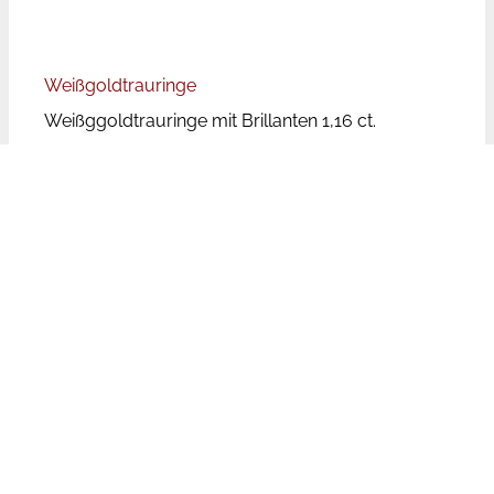
Weißgoldtrauringe
Weißggoldtrauringe mit Brillanten 1,16 ct.
Preise
Bei den angegebenen Preisen handelt es sich um
Paarpreise, d.h. für beide Ringe inkl. Brillanten.
Die Trauringpreise unterliegen aufgrund der
wechselnden Rohstoffpreise Schwankungen.
Leider ist der Aufwand zu groß die Preise auf
unserer Website tagesaktuell zu aktualisieren. Bei
den genannten Preisen handelt es sich aufgrund
dessen um Richtpreise, die unseren Kunden
helfen sollen eine Vorauswahl auch preislich
treffen zu können. Wir bemühen uns jedoch die
Preise so aktuell wie möglich zu halten.