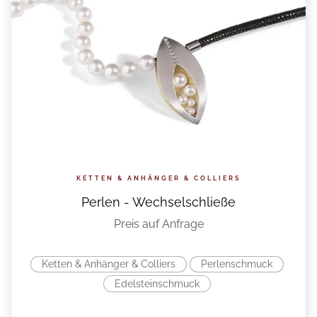
KETTEN & ANHÄNGER & COLLIERS
Perlen - Wechselschließe
Preis auf Anfrage
Ketten & Anhänger & Colliers
Perlenschmuck
Edelsteinschmuck