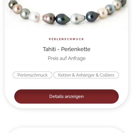
PERLENSCHMUCK
Tahiti - Perlenkette
Preis auf Anfrage
Perlenschmuck
Ketten & Anhänger & Colliers
Details anzeigen