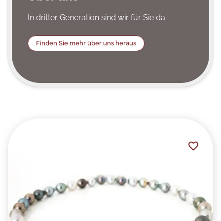
In dritter Generation sind wir für Sie da.
Finden Sie mehr über uns heraus