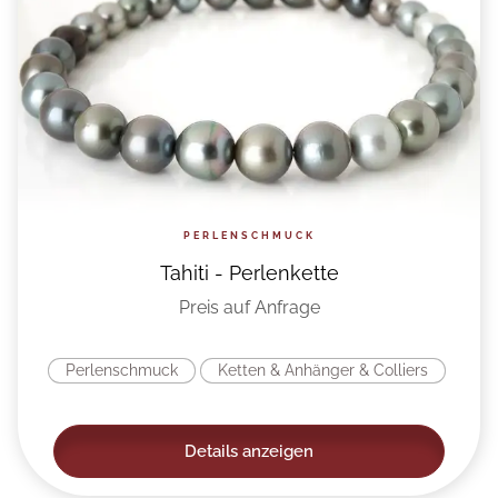
PERLENSCHMUCK
Tahiti - Perlenkette
Preis auf Anfrage
Perlenschmuck
Ketten & Anhänger & Colliers
Details anzeigen