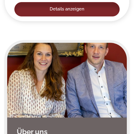
Details anzeigen
Über uns