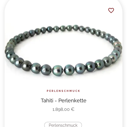
PERLENSCHMUCK
Tahiti - Perlenkette
1.898,00 €
Perlenschmuck