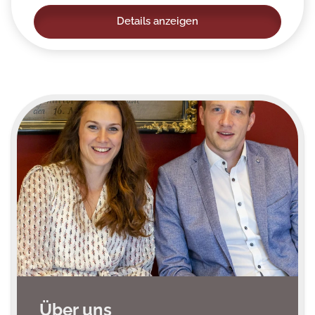
Details anzeigen
Über uns