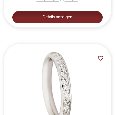
Details anzeigen