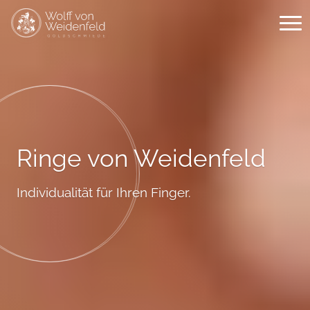
Ringe von Weidenfeld
Individualität für Ihren Finger.