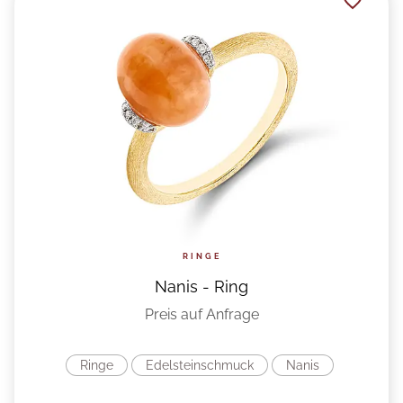
Siegelringe
Brillantschmuck
Edelsteinschmuck
Perlenschmuck
RINGE
Nanis - Ring
Preis auf Anfrage
Ringe
Edelsteinschmuck
Nanis
Fope
Nanis