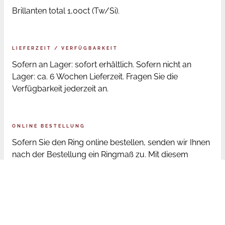
Brillanten total 1,00ct (Tw/Si).
LIEFERZEIT / VERFÜGBARKEIT
Sofern an Lager: sofort erhältlich. Sofern nicht an
Lager: ca. 6 Wochen Lieferzeit. Fragen Sie die
Verfügbarkeit jederzeit an.
ONLINE BESTELLUNG
Sofern Sie den Ring online bestellen, senden wir Ihnen
nach der Bestellung ein Ringmaß zu. Mit diesem
Ringmaß können Sie Ihre Ringgröße bestimmen.
Anschließend wird der Ring auf Ihre Ringweite
geändert oder angefertigt. Im Anschluß wird Ihnen der
Ring per UPS vollständig versichert zugeschickt.