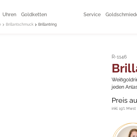
Uhren
Goldketten
Service
Goldschmied
e
Brillantschmuck
Brillantring
R-1146
Bril
Weißgoldri
jeden Anlas
Preis a
inkl. 19% Mwst